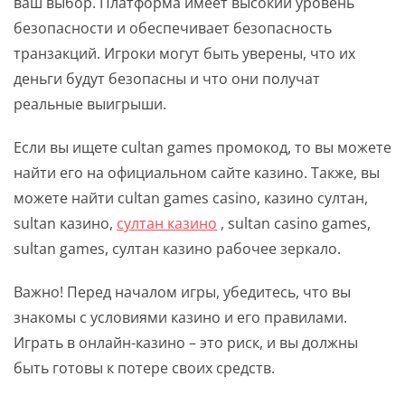
ваш выбор. Платформа имеет высокий уровень
безопасности и обеспечивает безопасность
транзакций. Игроки могут быть уверены, что их
деньги будут безопасны и что они получат
реальные выигрыши.
Если вы ищете сultan games промокод, то вы можете
найти его на официальном сайте казино. Также, вы
можете найти сultan games casino, казино султан,
sultan казино,
султан казино
, sultan casino games,
sultan games, султан казино рабочее зеркало.
Важно! Перед началом игры, убедитесь, что вы
знакомы с условиями казино и его правилами.
Играть в онлайн-казино – это риск, и вы должны
быть готовы к потере своих средств.