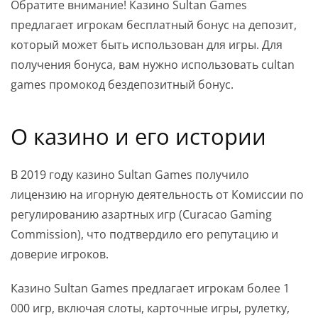
Обратите внимание! Казино Sultan Games
предлагает игрокам бесплатный бонус на депозит,
который может быть использован для игры. Для
получения бонуса, вам нужно использовать сultan
games промокод бездепозитный бонус.
О казино и его истории
В 2019 году казино Sultan Games получило
лицензию на игорную деятельность от Комиссии по
регулированию азартных игр (Curacao Gaming
Commission), что подтвердило его репутацию и
доверие игроков.
Казино Sultan Games предлагает игрокам более 1
000 игр, включая слоты, карточные игры, рулетку,