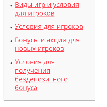
Виды игр и условия
для игроков
Условия для игроков
Бонусы и акции для
новых игроков
Условия для
получения
бездепозитного
бонуса