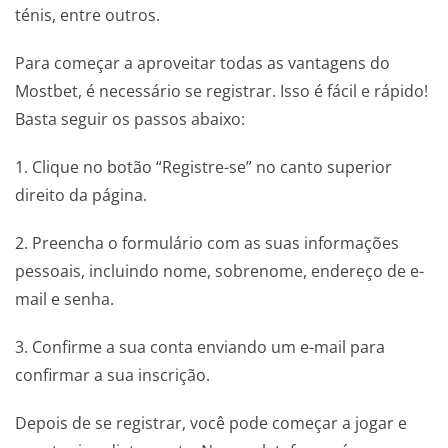
ténis, entre outros.
Para começar a aproveitar todas as vantagens do
Mostbet, é necessário se registrar. Isso é fácil e rápido!
Basta seguir os passos abaixo:
1. Clique no botão “Registre-se” no canto superior
direito da página.
2. Preencha o formulário com as suas informações
pessoais, incluindo nome, sobrenome, endereço de e-
mail e senha.
3. Confirme a sua conta enviando um e-mail para
confirmar a sua inscrição.
Depois de se registrar, você pode começar a jogar e