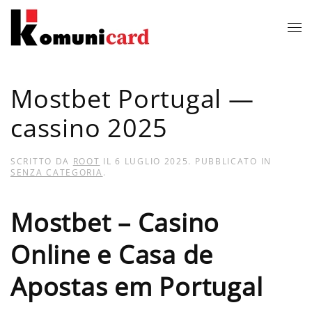
Skip to main content
Mostbet Portugal —
cassino 2025
SCRITTO DA
ROOT
IL
6 LUGLIO 2025
. PUBBLICATO IN
SENZA CATEGORIA
.
Mostbet – Casino
Online e Casa de
Apostas em Portugal