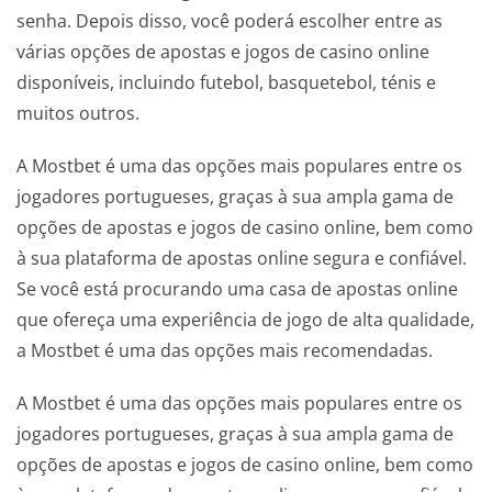
senha. Depois disso, você poderá escolher entre as
várias opções de apostas e jogos de casino online
disponíveis, incluindo futebol, basquetebol, ténis e
muitos outros.
A Mostbet é uma das opções mais populares entre os
jogadores portugueses, graças à sua ampla gama de
opções de apostas e jogos de casino online, bem como
à sua plataforma de apostas online segura e confiável.
Se você está procurando uma casa de apostas online
que ofereça uma experiência de jogo de alta qualidade,
a Mostbet é uma das opções mais recomendadas.
A Mostbet é uma das opções mais populares entre os
jogadores portugueses, graças à sua ampla gama de
opções de apostas e jogos de casino online, bem como