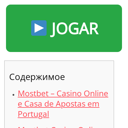
JOGAR
Содержимое
Mostbet – Casino Online
e Casa de Apostas em
Portugal