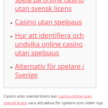
utan svensk licens
Casino utan spelpaus
Hur att identifiera och
undvika online casino
utan spelpaus
Alternativ för spelare i
Sverige
Casino utan svensk licens kan
casino online utan
svensk licens
vara attraktiva för spelare som söker nya