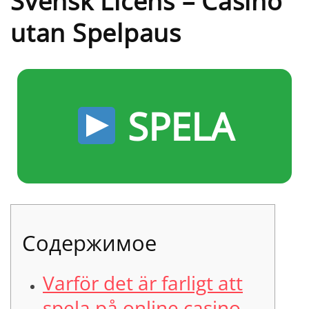
Svensk Licens – Casino
utan Spelpaus
SPELA
Содержимое
Varför det är farligt att
spela på online casino