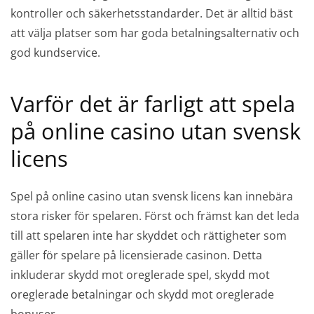
kontroller och säkerhetsstandarder. Det är alltid bäst
att välja platser som har goda betalningsalternativ och
god kundservice.
Varför det är farligt att spela
på online casino utan svensk
licens
Spel på online casino utan svensk licens kan innebära
stora risker för spelaren. Först och främst kan det leda
till att spelaren inte har skyddet och rättigheter som
gäller för spelare på licensierade casinon. Detta
inkluderar skydd mot oreglerade spel, skydd mot
oreglerade betalningar och skydd mot oreglerade