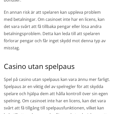
bonuser.
En annan risk är att spelaren kan uppleva problem
med betalningar. Om casinoet inte har en licens, kan
det vara svårt att få tillbaka pengar eller lösa andra
betalningsproblem. Detta kan leda till att spelaren
förlorar pengar och får inget skydd mot denna typ av
misstag.
Casino utan spelpaus
Spel på casino utan spelpaus kan vara ännu mer farligt.
Spelpaus är en viktig del av spelregler för att skydda
spelare och hjälpa dem att hålla kontroll över sin egen
spelning. Om casinoet inte har en licens, kan det vara
svårt att få tillgång till spelpausfunktionen, vilket kan