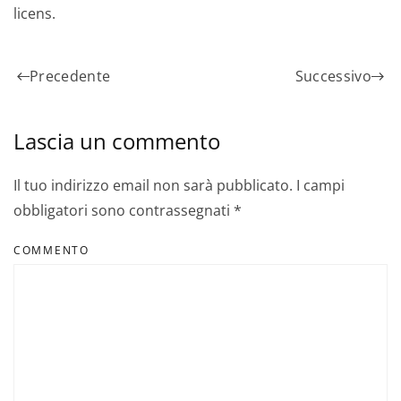
licens.
Precedente
Successivo
Lascia un commento
Il tuo indirizzo email non sarà pubblicato. I campi
obbligatori sono contrassegnati
*
COMMENTO