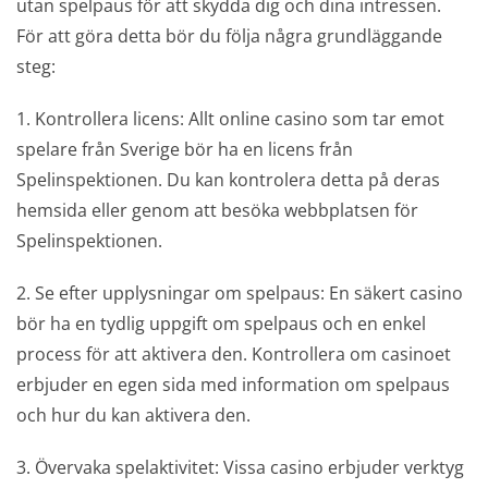
utan spelpaus för att skydda dig och dina intressen.
För att göra detta bör du följa några grundläggande
steg:
1. Kontrollera licens: Allt online casino som tar emot
spelare från Sverige bör ha en licens från
Spelinspektionen. Du kan kontrolera detta på deras
hemsida eller genom att besöka webbplatsen för
Spelinspektionen.
2. Se efter upplysningar om spelpaus: En säkert casino
bör ha en tydlig uppgift om spelpaus och en enkel
process för att aktivera den. Kontrollera om casinoet
erbjuder en egen sida med information om spelpaus
och hur du kan aktivera den.
3. Övervaka spelaktivitet: Vissa casino erbjuder verktyg