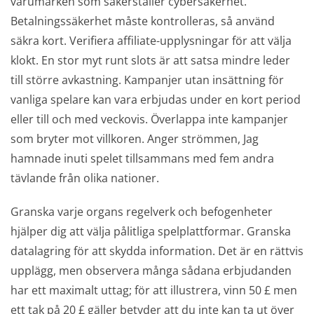
varumärken som säkerställer cybersäkerhet.
Betalningssäkerhet måste kontrolleras, så använd
säkra kort. Verifiera affiliate-upplysningar för att välja
klokt. En stor myt runt slots är att satsa mindre leder
till större avkastning. Kampanjer utan insättning för
vanliga spelare kan vara erbjudas under en kort period
eller till och med veckovis. Överlappa inte kampanjer
som bryter mot villkoren. Anger strömmen, Jag
hamnade inuti spelet tillsammans med fem andra
tävlande från olika nationer.
Granska varje organs regelverk och befogenheter
hjälper dig att välja pålitliga spelplattformar. Granska
datalagring för att skydda information. Det är en rättvis
upplägg, men observera många sådana erbjudanden
har ett maximalt uttag; för att illustrera, vinn 50 £ men
ett tak på 20 £ gäller betyder att du inte kan ta ut över