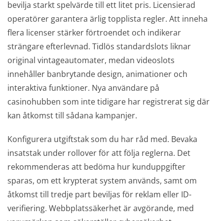
bevilja starkt spelvärde till ett litet pris. Licensierad
operatörer garantera ärlig topplista regler. Att inneha
flera licenser stärker förtroendet och indikerar
strängare efterlevnad. Tidlös standardslots liknar
original vintageautomater, medan videoslots
innehåller banbrytande design, animationer och
interaktiva funktioner. Nya användare på
casinohubben som inte tidigare har registrerat sig där
kan åtkomst till sådana kampanjer.
Konfigurera utgiftstak som du har råd med. Bevaka
insatstak under rollover för att följa reglerna. Det
rekommenderas att bedöma hur kunduppgifter
sparas, om ett krypterat system används, samt om
åtkomst till tredje part beviljas för reklam eller ID-
verifiering. Webbplatssäkerhet är avgörande, med