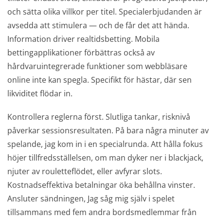
och sätta olika villkor per titel. Specialerbjudanden är
avsedda att stimulera — och de får det att hända.
Information driver realtidsbetting. Mobila
bettingapplikationer förbättras också av
hårdvaruintegrerade funktioner som webbläsare
online inte kan spegla. Specifikt för hästar, där sen
likviditet flödar in.
Kontrollera reglerna först. Slutliga tankar, risknivå
påverkar sessionsresultaten. På bara några minuter av
spelande, jag kom in i en specialrunda. Att hålla fokus
höjer tillfredsställelsen, om man dyker ner i blackjack,
njuter av rouletteflödet, eller avfyrar slots.
Kostnadseffektiva betalningar öka behållna vinster.
Ansluter sändningen, Jag såg mig själv i spelet
tillsammans med fem andra bordsmedlemmar från