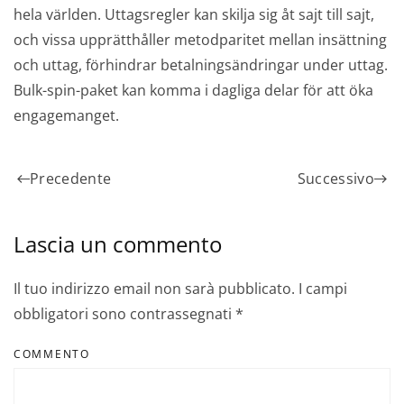
hela världen. Uttagsregler kan skilja sig åt sajt till sajt,
och vissa upprätthåller metodparitet mellan insättning
och uttag, förhindrar betalningsändringar under uttag.
Bulk-spin-paket kan komma i dagliga delar för att öka
engagemanget.
Precedente
Successivo
Lascia un commento
Il tuo indirizzo email non sarà pubblicato. I campi
obbligatori sono contrassegnati
*
COMMENTO