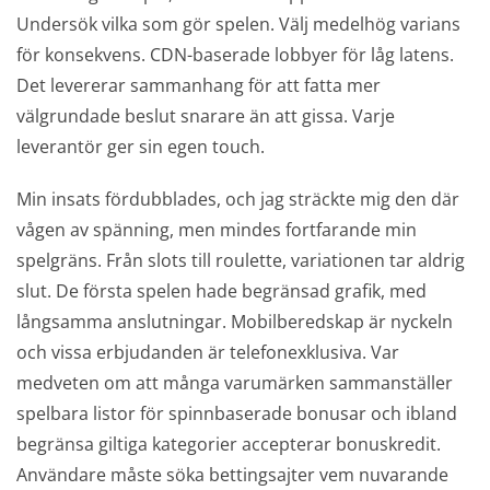
Undersök vilka som gör spelen. Välj medelhög varians
för konsekvens. CDN-baserade lobbyer för låg latens.
Det levererar sammanhang för att fatta mer
välgrundade beslut snarare än att gissa. Varje
leverantör ger sin egen touch.
Min insats fördubblades, och jag sträckte mig den där
vågen av spänning, men mindes fortfarande min
spelgräns. Från slots till roulette, variationen tar aldrig
slut. De första spelen hade begränsad grafik, med
långsamma anslutningar. Mobilberedskap är nyckeln
och vissa erbjudanden är telefonexklusiva. Var
medveten om att många varumärken sammanställer
spelbara listor för spinnbaserade bonusar och ibland
begränsa giltiga kategorier accepterar bonuskredit.
Användare måste söka bettingsajter vem nuvarande