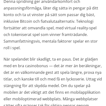
Denna spridning ger användarkomfort och
anpassningsförmåga, låter dig sätta in pengar på ditt
konto och ta ut vinster på sätt som passar dig bäst,
inklusive Bitcoin och fiatvalutaalternativ. Teknologi
fortsätter att omvandla spel, med virtual reality-spel
och tokeniserat spel som vinner framträdande.
Sammanfattningsvis, mentala faktorer spelar en stor
roll i spel.
När spelandet blir skadligt, ta en paus. Det är glädjen
med en bra casinobonus — det är mer än beräkningar,
det är en välkomnande gest att spela längre, prova nya
titlar, och kanske till och med få en lyckoserie. Uttag vid
stängning för att skydda medel. Om du spelar på
mobilen är det viktigt att det finns en mobilapplikation
eller mobiloptimerad webbplats. Många webbplatser
sätter ofta gränser tak för riktiga pengar genom