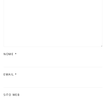
NOME
*
EMAIL
*
SITO WEB