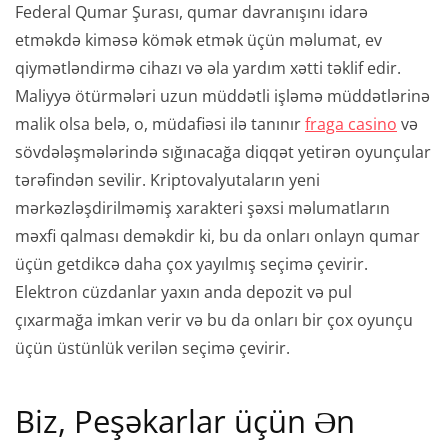
Federal Qumar Şurası, qumar davranışını idarə
etməkdə kiməsə kömək etmək üçün məlumat, ev
qiymətləndirmə cihazı və əla yardım xətti təklif edir.
Maliyyə ötürmələri uzun müddətli işləmə müddətlərinə
malik olsa belə, o, müdafiəsi ilə tanınır
fraga casino
və
sövdələşmələrində sığınacağa diqqət yetirən oyunçular
tərəfindən sevilir. Kriptovalyutaların yeni
mərkəzləşdirilməmiş xarakteri şəxsi məlumatların
məxfi qalması deməkdir ki, bu da onları onlayn qumar
üçün getdikcə daha çox yayılmış seçimə çevirir.
Elektron cüzdanlar yaxın anda depozit və pul
çıxarmağa imkan verir və bu da onları bir çox oyunçu
üçün üstünlük verilən seçimə çevirir.
Biz, Peşəkarlar üçün Ən