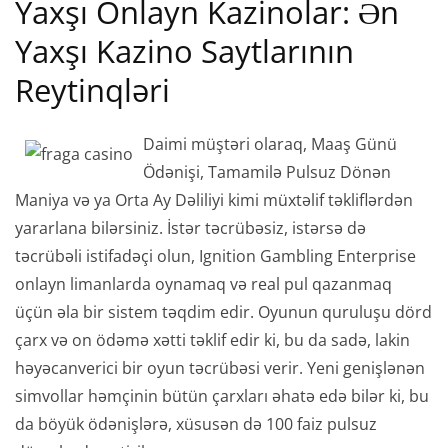
Yaxşı Onlayn Kazinolar: Ən
Yaxşı Kazino Saytlarının
Reytinqləri
Daimi müştəri olaraq, Maaş Günü
Ödənişi, Tamamilə Pulsuz Dönən
Maniya və ya Orta Ay Dəliliyi kimi müxtəlif təkliflərdən
yararlana bilərsiniz. İstər təcrübəsiz, istərsə də
təcrübəli istifadəçi olun, Ignition Gambling Enterprise
onlayn limanlarda oynamaq və real pul qazanmaq
üçün əla bir sistem təqdim edir. Oyunun quruluşu dörd
çarx və on ödəmə xətti təklif edir ki, bu da sadə, lakin
həyəcanverici bir oyun təcrübəsi verir. Yeni genişlənən
simvollar həmçinin bütün çarxları əhatə edə bilər ki, bu
da böyük ödənişlərə, xüsusən də 100 faiz pulsuz