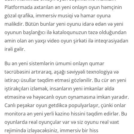
Platformada axtarılan ən yeni onlayn oyun həmçinin
gözəl qrafika, immersiv musiqi və hamar oyuna
malikdir. Bütün bunlar yeni oyunu idarə edən və yeni
oyunun başlanğıcı ilə kataloqunuzun təzə olduğundan
əmin olan ən yaxşı video oyun şirkəti ilə inteqrasiyadan
irəli gəlir.
Bu ən yeni sistemlərin ümumi onlayn qumar
təcrübəsini artıraraq, aşağı səviyyəli texnologiya və
ixtiraçı üsullar təqdim etməsi gözlənilir. Bu cür ən yeni
iştirakçıları izləmək, insanların yeni imkanlar əldə
etməsinə və həyəcanlı oyun oynamasına imkan yaradır.
Canlı peşəkar oyun getdikcə populyarlaşır, çünki onlar
monitora ən yeni yerli kazino hissini təqdim edirlər. Bu
oyunlarda real oyunçular var və siz oyunu real vaxt
rejimində izləyəcəksiniz, immersiv bir hiss