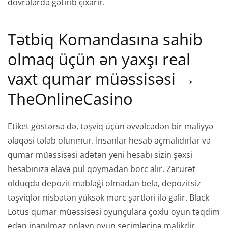
dövrələrdə gətirib çıxarır.
Tətbiq Komandasına sahib
olmaq üçün ən yaxşı real
vaxt qumar müəssisəsi →
TheOnlineCasino
Etiket göstərsə də, təşviq üçün əvvəlcədən bir maliyyə
əlaqəsi tələb olunmur. İnsanlar hesab açmalıdırlar və
qumar müəssisəsi adətən yeni hesabı sizin şəxsi
hesabınıza əlavə pul qoymadan borc alır. Zərurət
olduqda depozit məbləği olmadan belə, depozitsiz
təşviqlər nisbətən yüksək mərc şərtləri ilə gəlir. Black
Lotus qumar müəssisəsi oyunçulara çoxlu oyun təqdim
edən inanılmaz onlayn oyun seçimlərinə malikdir.