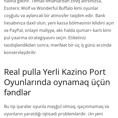
halına gətirir. Temalı limanlardan zövq alırsınızsa,
Esoteric Wolf və Wonderful Buffalo kimi oyunlar
coşğulu və əyləncəli bir atmosfer təqdim edir. Bank
hesabınıza daxil olun, yeni kassa bölməsinin kilidini açın
və PayPal, onlayn maliyyə, əks halda qumar+ kartı kimi
pul çıxarma strategiyasını seçin. Etiketiniz
təsdiqləndikdən sonra, mənfəət bir-üç iş günü ərzində
konservləşdirilir.
Real pulla Yerli Kazino Port
Oyunlarında oynamaq üçün
fəndlər
Bu tip işarələr oyunla məşğul olmaq, qaçınmamaq və
oyunların yaratdığı iqtisadi problemlərdir. Ən yeni