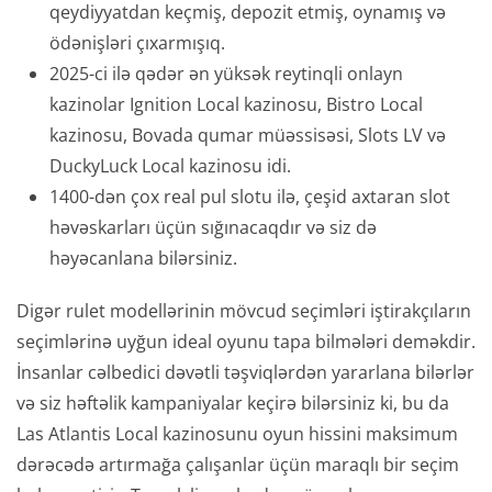
qeydiyyatdan keçmiş, depozit etmiş, oynamış və
ödənişləri çıxarmışıq.
2025-ci ilə qədər ən yüksək reytinqli onlayn
kazinolar Ignition Local kazinosu, Bistro Local
kazinosu, Bovada qumar müəssisəsi, Slots LV və
DuckyLuck Local kazinosu idi.
1400-dən çox real pul slotu ilə, çeşid axtaran slot
həvəskarları üçün sığınacaqdır və siz də
həyəcanlana bilərsiniz.
Digər rulet modellərinin mövcud seçimləri iştirakçıların
seçimlərinə uyğun ideal oyunu tapa bilmələri deməkdir.
İnsanlar cəlbedici dəvətli təşviqlərdən yararlana bilərlər
və siz həftəlik kampaniyalar keçirə bilərsiniz ki, bu da
Las Atlantis Local kazinosunu oyun hissini maksimum
dərəcədə artırmağa çalışanlar üçün maraqlı bir seçim