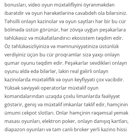
bonusları, video oyun müxtəlifliyini öyrənməkdən
ibarətdir və oyun hərəkətlərinə cavabdeh ola bilərsiniz.
Təhsilli onlayn kazinolar və oyun saytları hər bir bu cür
bölmədə üstün görünür, hər zövqə uyğun peşəkarlara
təhlükəsiz və mükafatlandırıcı ekosistem təqdim edir.
Öz təhlükəsizliyinizə və məmnuniyyətinizə üstünlük
verdiyiniz üçün bu cür proqramlar sizə yaxşı onlayn
qumar oyunu təqdim edir.
Peşəkarlar sevdikləri onlayn
oyunu əldə edə bilərlər, lakin real gəlirli onlayn
kazinolarda müxtəliflik və oyun keyfiyyəti çox vacibdir.
Yüksək səviyyəli operatorlar müxtəlif oyun
komandalarından uzaqda çoxlu limanlarda fəaliyyət
göstərir, geniş və müxtəlif imkanlar təklif edir, həmçinin
ümumi cekpot slotları. Onlar həmçinin rəqəmsal yemək
masası oyunları, elektron poker, onlayn danışıq kartları,
diapazon oyunları və tam canlı broker yerli kazino hissi