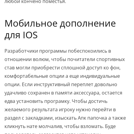
любой кончено поместья.
Мобильное дополнение
для IOS
Разработчики программы побеспокоились в
отношении волюм, чтобы почитатели спортивных
став могли приобрести сплошной доступ ко фон,
комфортабельные опции а еще индивидуальные
опции. Если инструктивный переплет довольно
удачливо сохранен в памяти аксессуара, остается
едва установить програмку. Чтобы достичь
желаемого результата игроку нужно перейти в
раздел с закладками, изыскать Апк папочка а также
кликнуть нате молчалив, чтобы взломать. Буде