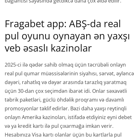
bağlantısı sayəsində getdikcə daha çox əldə edilir.
Fragabet app: ABŞ-da real
pul oyunu oynayan ən yaxşı
veb əsaslı kazinolar
2025-ci ilə qədər sahib olmaq üçün təcrübəli onlayn
real pul qumar müəssisələrinin siyahısı, sərvət, əyləncə
dəyəri, rahatlıq və dəyər arasında tarazlıq yaratmaq
üçün 30-dan çox seçimdən ibarət idi. Onlar səxavətli
təbrik paketləri, güclü öhdəlik proqramı və davamlı
promosyonlar təklif edirlər. Bəzi daha yaxşı reytinqli
onlayn Amerika kazinoları, istifadə etdiyiniz eyni debet
və ya kredit kartı ilə pul çıxarmağa imkan verir.
Hesabınıza Visa kartı olanlar üçün bu kartlarla pul