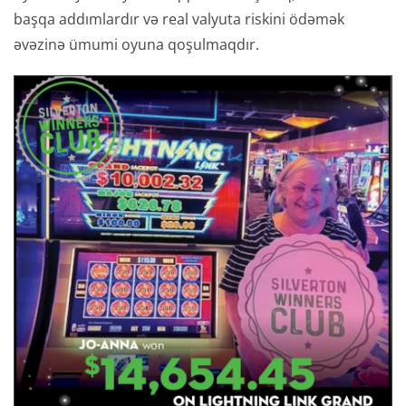
başqa addımlardır və real valyuta riskini ödəmək
əvəzinə ümumi oyuna qoşulmaqdır.