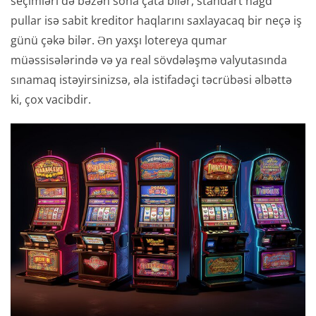
seçimləri də bəzən sona çata bilər, standart nağd
pullar isə sabit kreditor haqlarını saxlayacaq bir neçə iş
günü çəkə bilər. Ən yaxşı lotereya qumar
müəssisələrində və ya real sövdələşmə valyutasında
sınamaq istəyirsinizsə, əla istifadəçi təcrübəsi əlbəttə
ki, çox vacibdir.