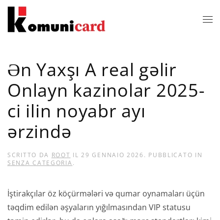
Skip to main content
Ən Yaxşı A real gəlir
Onlayn kazinolar 2025-
ci ilin noyabr ayı
ərzində
SCRITTO DA
ROOT
IL
29 GENNAIO 2026
. PUBBLICATO IN
SENZA CATEGORIA
.
İştirakçılar öz köçürmələri və qumar oynamaları üçün
təqdim edilən əşyaların yığılmasından VIP statusu