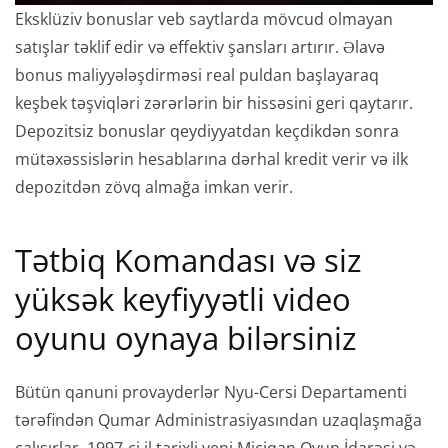
Eksklüziv bonuslar veb saytlarda mövcud olmayan
satışlar təklif edir və effektiv şansları artırır. Əlavə
bonus maliyyələşdirməsi real puldan başlayaraq
keşbek təşviqləri zərərlərin bir hissəsini geri qaytarır.
Depozitsiz bonuslar qeydiyyatdan keçdikdən sonra
mütəxəssislərin hesablarına dərhal kredit verir və ilk
depozitdən zövq almağa imkan verir.
Tətbiq Komandası və siz
yüksək keyfiyyətli video
oyunu oynaya bilərsiniz
Bütün qanuni provayderlər Nyu-Cersi Departamenti
tərəfindən Qumar Administrasiyasından uzaqlaşmağa